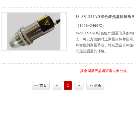
IS-SS1224AD双色聚焦型同
（1200~2400℃）
IS-SS1224AD双色红外测温仪具
态，可以方便的对正测量目标并指示
可靠性的测量手段。特别适合目标振
式无法测量的环境。
其余同类产品请查看左侧分类
<< 首页
<
1
>
>> 尾页