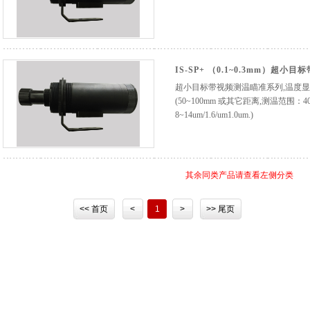
IS-SP+ （0.1~0.3mm）
超小目标带视频测温瞄准系列,温度显
(50~100mm 或其它距离,测温范围：40
8~14um/1.6/um1.0um.)
其余同类产品请查看左侧分类
<< 首页
<
1
>
>> 尾页