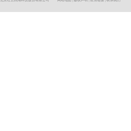
北京红云四海科技股份有限公司
网站地图
|
版权声明
|
友情链接
|
联系我们